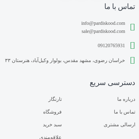
سولفات آمونیوم برای پسته
تماس با ما
1
کود مرغی پوسیده
1
info@pardiskood.com
کود مرغی پاکتی
sale@pardiskood.com
1
زمان مصرف کود Npk
1
09120765931
طریقه مصرف کود Npk
1
خراسان رضوی، مشهد مقدس، بولوار وکیل‌آباد، هنرستان ۳۳
قیمت کود Npk 20-20-20
1
دسترسی سریع
کود Npk خرید
1
زمان مصرف کود Npk برای گندم
1
درباره ما
تارنگار
کود NPK چیست
1
تماس با ما
فروشگاه
کود سه بیست برای درختان
1
ارسالی مشتری
سبد خرید
نحوه مصرف کود سه بیست پودری
1
علاقه‌مندی