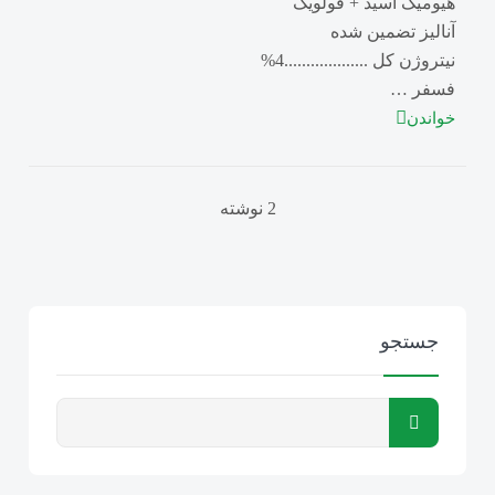
هیومیک اسید + فولویک
آنالیز تضمین شده
نیتروژن کل ...................4%
فسفر …
خواندن
2 نوشته
جستجو