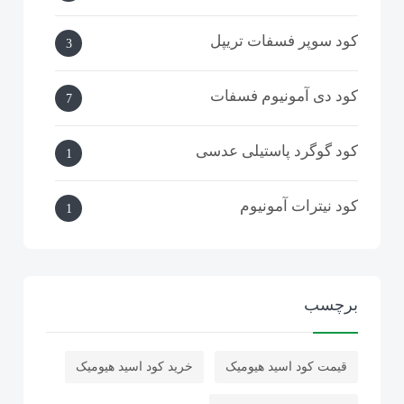
کود سوپر فسفات تریپل
3
کود دی آمونیوم فسفات
7
کود گوگرد پاستیلی عدسی
1
کود نیترات آمونیوم
1
کربنات سدیم
1
برچسب
کود گوگرد بنتونیت دار گرانوله
32
قیمت کود اسید هیومیک
خرید کود اسید هیومیک
کود گوگرد مایع
1