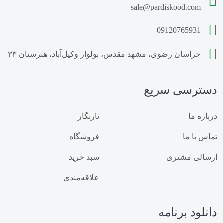
sale@pardiskood.com
خرید کود مرغی مایع
فروش کود مرغی مایع
09120765931
سایت فروش گوگرد خانگیران
خراسان رضوی، مشهد مقدس، بولوار وکیل‌آباد، هنرستان ۳۳
قیمت گوگرد عدسی خانگیران
دسترسی سریع
گوگرد خانگیران مشهد
گوگرد بنتونیت دار مشهد
زمان استفاده از گوگرد
مقدار مصرف گوگرد
درباره ما
تارنگار
تماس با ما
فروشگاه
خواص گوگرد
قیمت کود مرغی
ارسالی مشتری
سبد خرید
فروش کود مرغی
خرید کود مرغی
علاقه‌مندی
خرید کود پلت مرغی
قیمت کود پلت مرغی
دانلود برنامه
فروش کود پلت مرغی