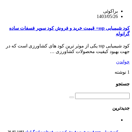
براکوئی
1403/05/26
کود شیمیایی ssp+ قیمت خرید و فروش کود سوپر فسفات ساده
گرانوله
کود شیمیایی ssp یکی از موثر ترین کود های کشاورزی است که در
جهت بهبود کیفیت محصولات کشاورزی …
خواندن
1 نوشته
جستجو
جدیدترین
کود شیمیایی ssp+ قیمت خرید و فروش کود سوپر فسفات ساده گرانوله
1403-05-26