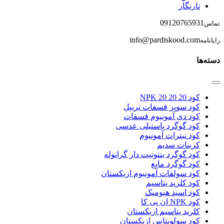
تارنگار
09120765931
تماس
info@pardiskood.com
رایانامه
دسته‌ها
کود NPK 20 20 20
کود سوپر فسفات تریپل
کود دی آمونیوم فسفات
کود گوگرد پاستیلی عدسی
کود نیترات آمونیوم
کربنات سدیم
کود گوگرد بنتونیت دار گرانوله
کود گوگرد مایع
کود سولفات آمونیوم ازبکستان
کود کلرید پتاسیم
کود اسید هیومیک
کود NPK ان پی کا
کلرید پتاسیم ازبکستان
کود سولوپتاس ازبکستان