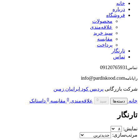
خانه
درباره
فروشگاه
محصولات
علاقه‌مندی
سبد خرید
مقایسه
پرداخت
تارنگار
تماس
09120765931
تماس
info@pardiskood.com
رایانامه
شرکت بازرگانی
پردیس کود ایرانیان زمین
0
0
0
خانه
علاقه‌مندی
مقایسه
داستانک
دسته‌ها
سبد
تارنگار
نمایش:
مرتب‌سازی: