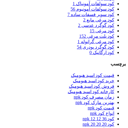
کود سولفات آمونیاک
1
کود سولفات آمونیوم
56
کود سوپر فسفات ساده
7
کود مرغی مایع
2
کود گوگرد عدسی
2
کود مرغی
15
کود پلت مرغی
152
کود مرغی گرانوله
1
کود گوگرد پودری
54
کود ارگانیک
0
برچسب
قیمت کود اسید هیومیک
خرید کود اسید هیومیک
فروش کود اسید هیومیک
کارخانه کود اسید هیومیک
زمان مصرف کود npk
بهترین مارک کود npk
قیمت کود npk
انواع کود npk
کود npk 12 12 36
کود npk 20 20 20