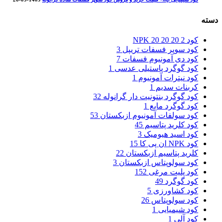
دسته
کود NPK 20 20 20
2
کود سوپر فسفات تریپل
3
کود دی آمونیوم فسفات
7
کود گوگرد پاستیلی عدسی
1
کود نیترات آمونیوم
1
کربنات سدیم
1
کود گوگرد بنتونیت دار گرانوله
32
کود گوگرد مایع
1
کود سولفات آمونیوم ازبکستان
53
کود کلرید پتاسیم
45
کود اسید هیومیک
3
کود NPK ان پی کا
15
کلرید پتاسیم ازبکستان
22
کود سولوپتاس ازبکستان
3
کود پلیت مرغی
152
کود گوگرد
49
کود کشاورزی
5
کود سولوپتاس
26
کود شیمیایی
1
کود آلی
1