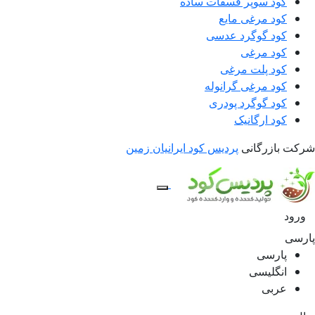
کود سوپر فسفات ساده
کود مرغی مایع
کود گوگرد عدسی
کود مرغی
کود پلت مرغی
کود مرغی گرانوله
کود گوگرد پودری
کود ارگانیک
شرکت بازرگانی
پردیس کود ایرانیان زمین
ورود
پارسی
پارسی
انگلیسی
عربی