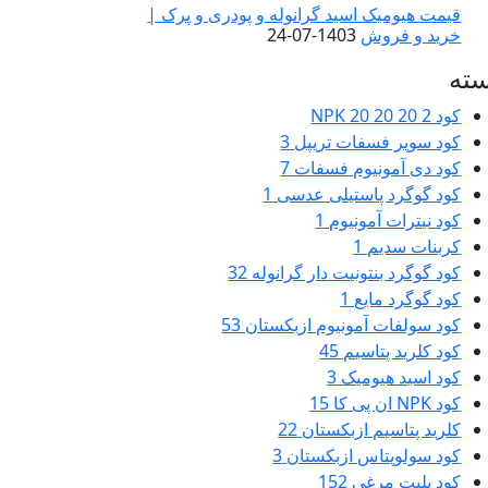
قیمت هیومیک اسید گرانوله و پودری و پرک |
خرید و فروش
1403-07-24
ته
کود NPK 20 20 20
2
کود سوپر فسفات تریپل
3
کود دی آمونیوم فسفات
7
کود گوگرد پاستیلی عدسی
1
کود نیترات آمونیوم
1
کربنات سدیم
1
کود گوگرد بنتونیت دار گرانوله
32
کود گوگرد مایع
1
کود سولفات آمونیوم ازبکستان
53
کود کلرید پتاسیم
45
کود اسید هیومیک
3
کود NPK ان پی کا
15
کلرید پتاسیم ازبکستان
22
کود سولوپتاس ازبکستان
3
کود پلیت مرغی
152