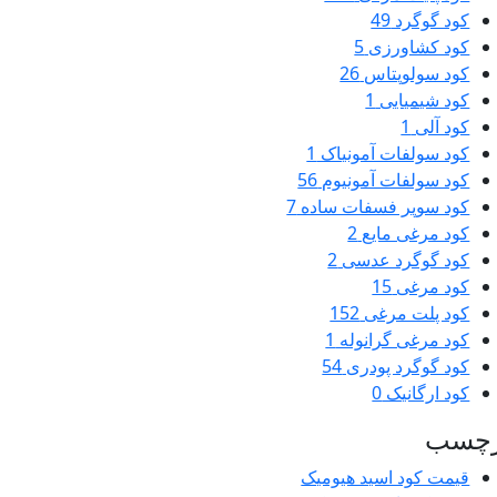
کود گوگرد
49
کود کشاورزی
5
کود سولوپتاس
26
کود شیمیایی
1
کود آلی
1
کود سولفات آمونیاک
1
کود سولفات آمونیوم
56
کود سوپر فسفات ساده
7
کود مرغی مایع
2
کود گوگرد عدسی
2
کود مرغی
15
کود پلت مرغی
152
کود مرغی گرانوله
1
کود گوگرد پودری
54
کود ارگانیک
0
رچسب
قیمت کود اسید هیومیک