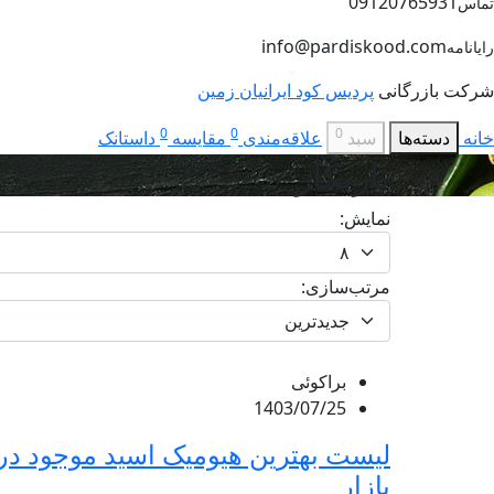
09120765931
تماس
info@pardiskood.com
رایانامه
شرکت بازرگانی
پردیس کود ایرانیان زمین
0
0
0
خانه
دسته‌ها
سبد
علاقه‌مندی
مقایسه
داستانک
تارنگار
نمایش:
مرتب‌سازی:
براکوئی
1403/07/25
لیست بهترین هیومیک اسید موجود در
بازار