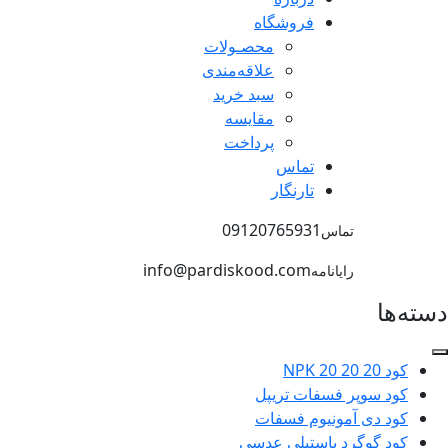
فروشگاه
محصـولات
علاقه‌مندی
سبد خرید
مقایسه
پرداخت
تماس
تارنگار
09120765931
تماس
info@pardiskood.com
رایانامه
دسته‌ها
کود NPK 20 20 20
کود سوپر فسفات تریپل
کود دی آمونیوم فسفات
کود گوگرد پاستیلی عدسی