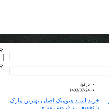
جس
جد
براکوئی
1403/07/24
خرید اسید هیومیک اصلی بهترین مارک
با تخفیف در فروش ویژه