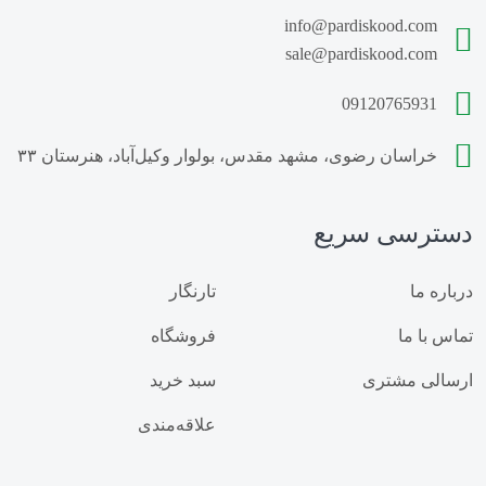
info@pardiskood.com
کارخانه پلت مرغی
قیمت کود مرغی مایع
sale@pardiskood.com
خرید کود مرغی مایع
فروش کود مرغی مایع
09120765931
سایت فروش گوگرد خانگیران
خراسان رضوی، مشهد مقدس، بولوار وکیل‌آباد، هنرستان ۳۳
قیمت گوگرد عدسی خانگیران
دسترسی سریع
گوگرد خانگیران مشهد
گوگرد بنتونیت دار مشهد
زمان استفاده از گوگرد
مقدار مصرف گوگرد
درباره ما
تارنگار
تماس با ما
فروشگاه
خواص گوگرد
قیمت کود مرغی
ارسالی مشتری
سبد خرید
فروش کود مرغی
خرید کود مرغی
علاقه‌مندی
خرید کود پلت مرغی
قیمت کود پلت مرغی