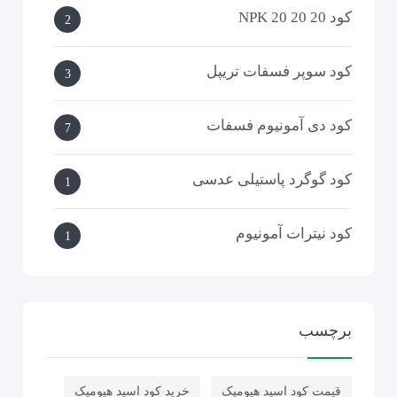
کود NPK 20 20 20
2
کود سوپر فسفات تریپل
3
کود دی آمونیوم فسفات
7
کود گوگرد پاستیلی عدسی
1
کود نیترات آمونیوم
1
کربنات سدیم
1
برچسب
کود گوگرد بنتونیت دار گرانوله
32
قیمت کود اسید هیومیک
خرید کود اسید هیومیک
کود گوگرد مایع