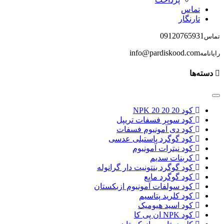
تماس
تارنگار
09120765931
تماس
info@pardiskood.com
رایانامه
دسته‌ها
کود NPK 20 20 20
کود سوپر فسفات تریپل
کود دی آمونیوم فسفات
کود گوگرد پاستیلی عدسی
کود نیترات آمونیوم
کربنات سدیم
کود گوگرد بنتونیت دار گرانوله
کود گوگرد مایع
کود سولفات آمونیوم ازبکستان
کود کلرید پتاسیم
کود اسید هیومیک
کود NPK ان پی کا