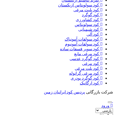
کلرید پتاسیم ازبکستان
کود سولوپتاس ازبکستان
کود پلیت مرغی
کود گوگرد
کود کشاورزی
کود سولوپتاس
کود شیمیایی
کود آلی
کود سولفات آمونیاک
کود سولفات آمونیوم
کود سوپر فسفات ساده
کود مرغی مایع
کود گوگرد عدسی
کود مرغی
کود پلت مرغی
کود مرغی گرانوله
کود گوگرد پودری
کود ارگانیک
شرکت بازرگانی
پردیس کود ایرانیان زمین
ورود