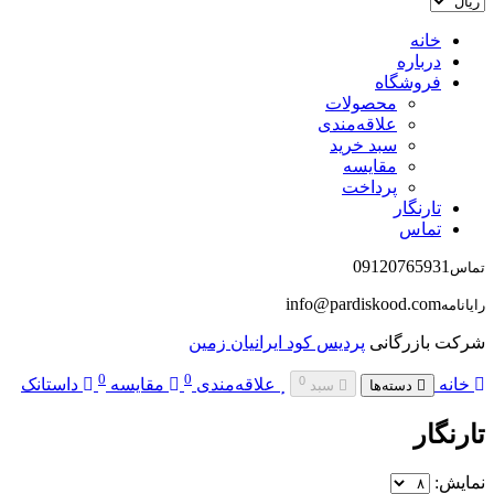
خانه
درباره
فروشگاه
محصولات
علاقه‌مندی
سبد خرید
مقایسه
پرداخت
تارنگار
تماس
09120765931
تماس
info@pardiskood.com
رایانامه
شرکت بازرگانی
پردیس کود ایرانیان زمین
0
0
0
خانه
علاقه‌مندی
مقایسه
داستانک
دسته‌ها
سبد
تارنگار
نمایش: