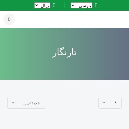
تارنگار