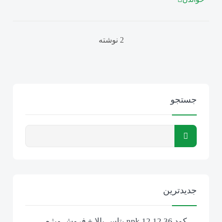
2 نوشته
جستجو
جدیدترین
کود npk 12 12 36 پتاس بالا + فروش ویژه