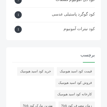
7
کود گوگرد پاستیلی عدسی
1
کود نیترات آمونیوم
1
کربنات سدیم
1
برچسب
کود گوگرد بنتونیت دار گرانوله
32
قیمت کود اسید هیومیک
خرید کود اسید هیومیک
کود گوگرد مایع
1
فروش کود اسید هیومیک
کود سولفات آمونیوم ازبکستان
53
کارخانه کود اسید هیومیک
کود کلرید پتاسیم
45
زمان مصرف کود Npk
بهترین مارک کود Npk