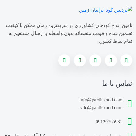
فروش کود سولفات آمونیوم
تامین انواع کودهای کشاورزی در سریعترین زمان ممکن با کیفیت
تولید کننده کود سولفات آمونیوم
تضمین شده و قیمت منصفانه بدون واسطه و ارسال مستقیم به
تمام نقاط کشور.
وارد کننده کود سولفات آمونیوم
قیمت کود سوپر فسفات ساده
خرید کود سوپر فسفات ساده
تماس با ما
فروش کود سوپر فسفات ساده
info@pardiskood.com
کارخانه پلت مرغی
قیمت کود مرغی مایع
sale@pardiskood.com
خرید کود مرغی مایع
فروش کود مرغی مایع
09120765931
سایت فروش گوگرد خانگیران