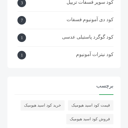
کود سوپر فسفات تریپل
3
کود دی آمونیوم فسفات
7
کود گوگرد پاستیلی عدسی
1
کود نیترات آمونیوم
1
کربنات سدیم
1
برچسب
کود گوگرد بنتونیت دار گرانوله
32
قیمت کود اسید هیومیک
خرید کود اسید هیومیک
کود گوگرد مایع
1
فروش کود اسید هیومیک
کود سولفات آمونیوم ازبکستان
53